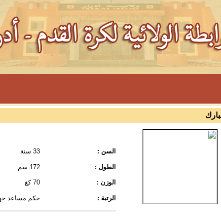
بارك
السن :
33 سنة
الطول :
172 سم
الوزن :
70 كغ
الرتبة :
حكم مساعد جه