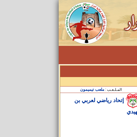
ملعب تيميمون
المـلـعـب :
إتحاد رياضي لعربي بن
يدي