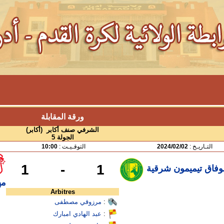
ورقة المقابلة
الشرفي صنف أكابر (أكابر)
الجولة 5
التـاريـخ :
2024/02/02
التوقـيـت :
10:00
1
-
1
لوفاق تيميمون شرقية
مه
Arbitres
:
مرزوقي مصطفى
:
عبد الهادي امبارك