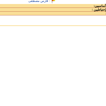
:
فارس مصطفى
لأساسيين:
إحتياطيين :