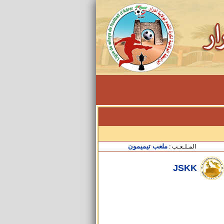
ملعب تيميمون
المـلـعـب :
JSKK