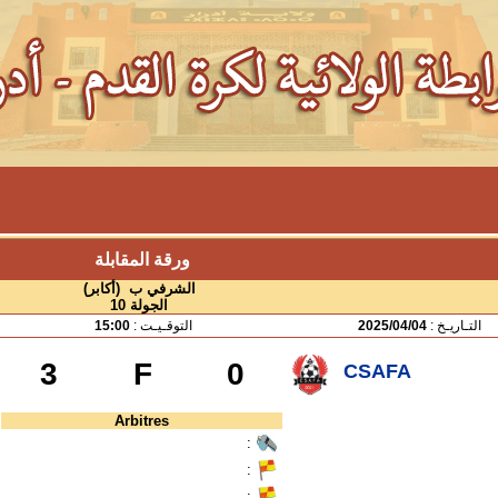
ورقة المقابلة
الشرفي ب (أكابر)
الجولة 10
التـاريـخ :
2025/04/04
التوقـيـت :
15:00
3
F
0
CSAFA
Arbitres
:
:
: