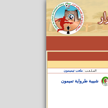
ملعب تيميمون
المـلـعـب :
شبيبة طرواية تميمون