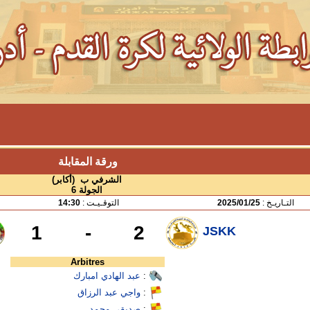
ورقة المقابلة
الشرفي ب (أكابر)
الجولة 6
التـاريـخ :
2025/01/25
التوقـيـت :
14:30
1
-
2
JSKK
Arbitres
:
عبد الهادي امبارك
:
واجي عبد الرزاق
:
صديقي محمد