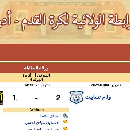
ورقة المقابلة
الشرفي أ (أكابر)
الجولة 4
التـاريـخ :
2025/01/04
التوقـيـت :
14:30
1
-
2
وئام تسابيت
Arbitres
:
عبادي محمد
:
حسناوي مولاي لحسن
:
حسناوي مولاي الحسين