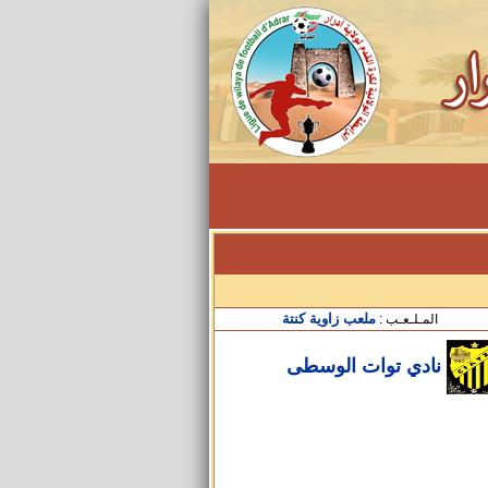
ملعب زاوية كنتة
المـلـعـب :
نادي توات الوسطى